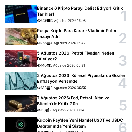
Binance 6 Kripto Parayı Delist Ediyor! Kritik
1
Tarihler!
536
3 Ağustos 2026 16:08
Rusya Kripto Para Kararı: Vladimir Putin
2
İmzayı Attı!
255
4 Ağustos 2026 16:47
5 Ağustos 2026: Petrol Fiyatları Neden
3
Düşüyor?
140
5 Ağustos 2026 08:21
3 Ağustos 2026: Küresel Piyasalarda Gözler
4
Enflasyon Verisinde
133
3 Ağustos 2026 05:55
7 Ağustos 2026: Fed, Petrol, Altın ve
5
Bitcoin'de Kritik Gün
113
7 Ağustos 2026 06:14
KuCoin Pay’den Yeni Hamle! USDT ve USDC
6
Dağıtımında Yeni Sistem