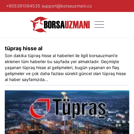
+905391094535
support@borsauzmani.co
tüpraş hisse al​
Son dakika
tüpraş hisse al​
haberleri ile ilgili
borsauzmani
'e
eklenen tüm haberler bu sayfada yer almaktadır. Geçmişte
yaşanan
tüpraş hisse al​
gelişmeleri, bugün yaşanan en flaş
gelişmeler ve çok daha fazlası sürekli güncel olan
tüpraş hisse
al​
haber sayfamızda...