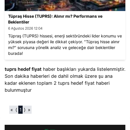
Tüpraş Hisse (TUPRS): Alınır mı? Performans ve
Beklentiler
6 Ağustos 2026 12:04
Tüpraş (TUPRS) hissesi, enerji sektöründeki lider konumu ve
yüksek piyasa değeri ile dikkat çekiyor. "Tüpraş hisse alınır
mı?" sorusuna yönelik analiz ve geleceğe dair beklentiler
burada!
tuprs hedef fiyat​
haber başlıkları yukarda listelenmiştir.
Son dakika haberleri de dahil olmak üzere şu ana
kadar eklenen toplam
2
tuprs hedef fiyat​
haberi
bulunmuştur
«
⟨
1
⟩
»