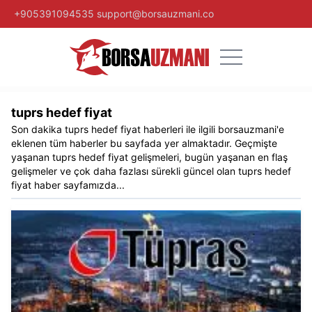
+905391094535
support@borsauzmani.co
tuprs hedef fiyat​
Son dakika
tuprs hedef fiyat​
haberleri ile ilgili
borsauzmani
'e
eklenen tüm haberler bu sayfada yer almaktadır. Geçmişte
yaşanan
tuprs hedef fiyat​
gelişmeleri, bugün yaşanan en flaş
gelişmeler ve çok daha fazlası sürekli güncel olan
tuprs hedef
fiyat​
haber sayfamızda...