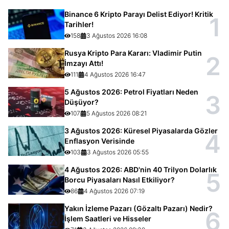
Binance 6 Kripto Parayı Delist Ediyor! Kritik
1
Tarihler!
158
3 Ağustos 2026 16:08
Rusya Kripto Para Kararı: Vladimir Putin
2
İmzayı Attı!
111
4 Ağustos 2026 16:47
5 Ağustos 2026: Petrol Fiyatları Neden
3
Düşüyor?
107
5 Ağustos 2026 08:21
3 Ağustos 2026: Küresel Piyasalarda Gözler
4
Enflasyon Verisinde
103
3 Ağustos 2026 05:55
4 Ağustos 2026: ABD'nin 40 Trilyon Dolarlık
5
Borcu Piyasaları Nasıl Etkiliyor?
86
4 Ağustos 2026 07:19
Yakın İzleme Pazarı (Gözaltı Pazarı) Nedir?
6
İşlem Saatleri ve Hisseler