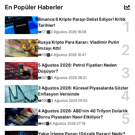
En Popüler Haberler
Binance 6 Kripto Parayı Delist Ediyor! Kritik
1
Tarihler!
171
3 Ağustos 2026 16:08
Rusya Kripto Para Kararı: Vladimir Putin
2
İmzayı Attı!
119
4 Ağustos 2026 16:47
5 Ağustos 2026: Petrol Fiyatları Neden
3
Düşüyor?
107
5 Ağustos 2026 08:21
3 Ağustos 2026: Küresel Piyasalarda Gözler
4
Enflasyon Verisinde
106
3 Ağustos 2026 05:55
4 Ağustos 2026: ABD'nin 40 Trilyon Dolarlık
5
Borcu Piyasaları Nasıl Etkiliyor?
86
4 Ağustos 2026 07:19
Yakın İzleme Pazarı (Gözaltı Pazarı) Nedir?