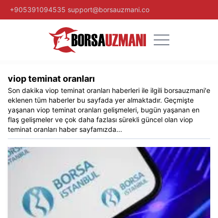
+905391094535
support@borsauzmani.co
viop teminat oranları
Son dakika
viop teminat oranları
haberleri ile ilgili
borsauzmani
'e
eklenen tüm haberler bu sayfada yer almaktadır. Geçmişte
yaşanan
viop teminat oranları
gelişmeleri, bugün yaşanan en
flaş gelişmeler ve çok daha fazlası sürekli güncel olan
viop
teminat oranları
haber sayfamızda...