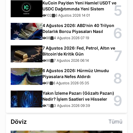
KuCoin Pay’den Yeni Hamle! USDT ve
5
USDC Dağıtımında Yeni Sistem
102
6 Ağustos 2026 14:01
4 Ağustos 2026: ABD'nin 40 Trilyon
6
Dolarlık Borcu Piyasaları Nasıl
Etkiliyor?
98
4 Ağustos 2026 07:19
7 Ağustos 2026: Fed, Petrol, Altın ve
7
Bitcoin'de Kritik Gün
98
7 Ağustos 2026 06:14
6 Ağustos 2026: Hürmüz Umudu
8
Piyasalara Nefes Aldırdı
91
6 Ağustos 2026 05:35
Yakın İzleme Pazarı (Gözaltı Pazarı)
9
Nedir? İşlem Saatleri ve Hisseler
75
3 Ağustos 2026 09:39
Döviz
Tümü