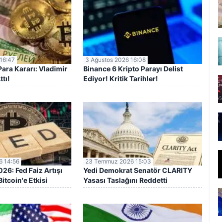
16:47
3 Ağustos 2026 16:08
ara Kararı: Vladimir
Binance 6 Kripto Parayı Delist
ttı!
Ediyor! Kritik Tarihler!
 14:56
23 Temmuz 2026 15:03
6: Fed Faiz Artışı
Yedi Demokrat Senatör CLARITY
itcoin'e Etkisi
Yasası Taslağını Reddetti