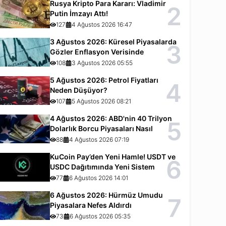
Rusya Kripto Para Kararı: Vladimir
2
Putin İmzayı Attı!
127
4 Ağustos 2026 16:47
3 Ağustos 2026: Küresel Piyasalarda
3
Gözler Enflasyon Verisinde
108
3 Ağustos 2026 05:55
5 Ağustos 2026: Petrol Fiyatları
4
Neden Düşüyor?
107
5 Ağustos 2026 08:21
4 Ağustos 2026: ABD'nin 40 Trilyon
5
Dolarlık Borcu Piyasaları Nasıl
Etkiliyor?
88
4 Ağustos 2026 07:19
KuCoin Pay’den Yeni Hamle! USDT ve
6
USDC Dağıtımında Yeni Sistem
77
6 Ağustos 2026 14:01
6 Ağustos 2026: Hürmüz Umudu
7
Piyasalara Nefes Aldırdı
73
6 Ağustos 2026 05:35