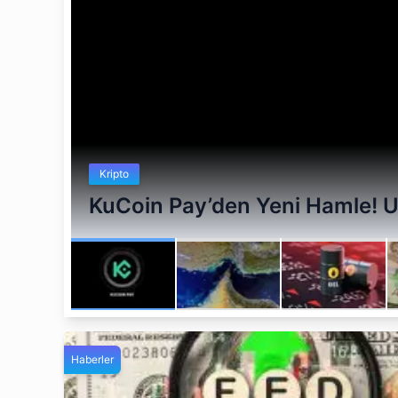
Kripto
KuCoin Pay’den Yeni Hamle! 
Haberler