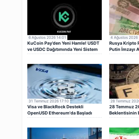
6 Ağustos 2026 14:01
4 Ağustos 2026 
KuCoin Pay’den Yeni Hamle! USDT
Rusya Kripto P
ve USDC Dağıtımında Yeni Sistem
Putin İmzayı A
31 Temmuz 2026 17:10
28 Temmuz 2026
Visa ve BlackRock Destekli
28 Temmuz 202
OpenUSD Ethereum'da Başladı
Beklentisinin B