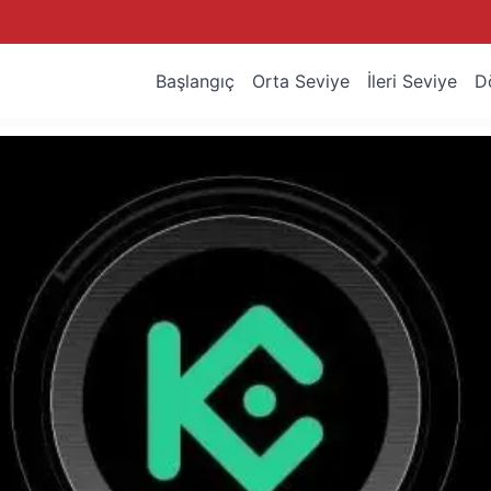
Başlangıç
Orta Seviye
İleri Seviye
D