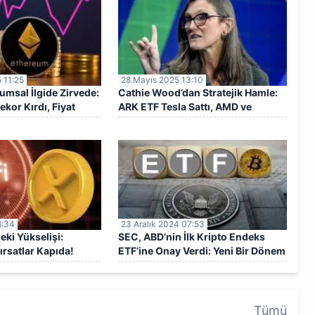
 11:25
28 Mayıs 2025 13:10
msal İlgide Zirvede:
Cathie Wood’dan Stratejik Hamle:
ekor Kırdı, Fiyat
ARK ETF Tesla Sattı, AMD ve
CRISPR Aldı
6:34
23 Aralık 2024 07:53
eki Yükselişi:
SEC, ABD’nin İlk Kripto Endeks
ırsatlar Kapıda!
ETF’ine Onay Verdi: Yeni Bir Dönem
Başlıyor
Tümü