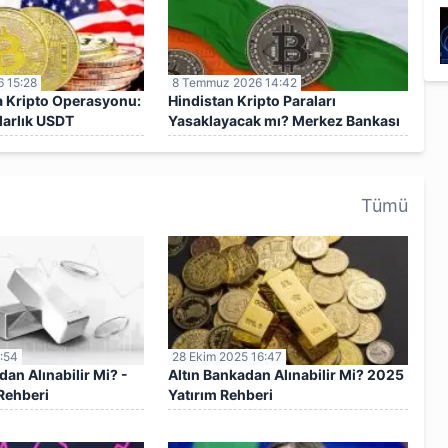
 15:28
8 Temmuz 2026 14:42
a Kripto Operasyonu:
Hindistan Kripto Paraları
larlık USDT
Yasaklayacak mı? Merkez Bankası
Açıklaması
Tümü
:54
28 Ekim 2025 16:47
n Alınabilir Mi? -
Altın Bankadan Alınabilir Mi? 2025
Rehberi
Yatırım Rehberi