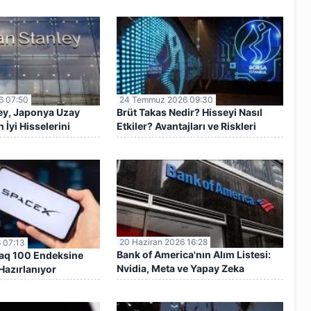
6 07:50
24 Temmuz 2026 09:30
ey, Japonya Uzay
Brüt Takas Nedir? Hisseyi Nasıl
İyi Hisselerini
Etkiler? Avantajları ve Riskleri
20 Haziran 2026 16:28
 07:13
Bank of America'nın Alım Listesi:
aq 100 Endeksine
Nvidia, Meta ve Yapay Zeka
Hazırlanıyor
Hisseleri