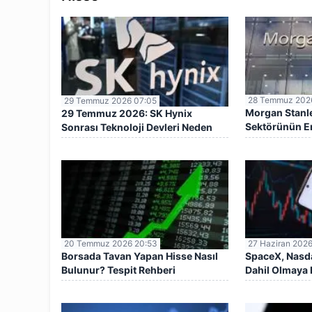
28 Temmuz 202
29 Temmuz 2026 07:05
Morgan Stanl
29 Temmuz 2026: SK Hynix
Sektörünün En 
Sonrası Teknoloji Devleri Neden
Açıkladı
Geriliyor?
20 Temmuz 2026 20:53
27 Haziran 2026
Borsada Tavan Yapan Hisse Nasıl
SpaceX, Nasd
Bulunur? Tespit Rehberi
Dahil Olmaya 