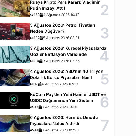
Rusya Kripto Para Kararı: Vladimir
2
Putin İmzayı Attı!
158
4 Ağustos 2026 16:47
5 Ağustos 2026: Petrol Fiyatları
3
Neden Düşüyor?
122
5 Ağustos 2026 08:21
3 Ağustos 2026: Küresel Piyasalarda
4
Gözler Enflasyon Verisinde
114
3 Ağustos 2026 05:55
4 Ağustos 2026: ABD'nin 40 Trilyon
5
Dolarlık Borcu Piyasaları Nasıl
Etkiliyor?
97
4 Ağustos 2026 07:19
KuCoin Pay’den Yeni Hamle! USDT ve
6
USDC Dağıtımında Yeni Sistem
93
6 Ağustos 2026 14:01
6 Ağustos 2026: Hürmüz Umudu
7
Piyasalara Nefes Aldırdı
84
6 Ağustos 2026 05:35