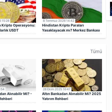
 15:28
8 Temmuz 2026 14:42
a Kripto Operasyonu:
Hindistan Kripto Paraları
larlık USDT
Yasaklayacak mı? Merkez Bankası
Açıklaması
Tümü
:54
28 Ekim 2025 16:47
n Alınabilir Mi? -
Altın Bankadan Alınabilir Mi? 2025
Rehberi
Yatırım Rehberi