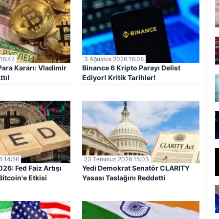
16:47
3 Ağustos 2026 16:08
ara Kararı: Vladimir
Binance 6 Kripto Parayı Delist
ttı!
Ediyor! Kritik Tarihler!
 14:56
23 Temmuz 2026 15:03
6: Fed Faiz Artışı
Yedi Demokrat Senatör CLARITY
itcoin'e Etkisi
Yasası Taslağını Reddetti