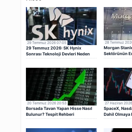
28 Temmuz 202
29 Temmuz 2026 07:05
Morgan Stanl
29 Temmuz 2026: SK Hynix
Sektörünün En 
Sonrası Teknoloji Devleri Neden
Açıkladı
Geriliyor?
20 Temmuz 2026 20:53
27 Haziran 2026
Borsada Tavan Yapan Hisse Nasıl
SpaceX, Nasd
Bulunur? Tespit Rehberi
Dahil Olmaya 