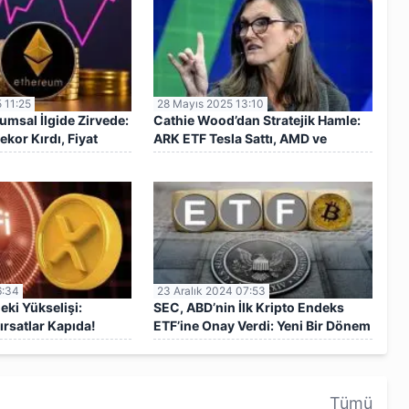
 11:25
28 Mayıs 2025 13:10
msal İlgide Zirvede:
Cathie Wood’dan Stratejik Hamle:
ekor Kırdı, Fiyat
ARK ETF Tesla Sattı, AMD ve
CRISPR Aldı
6:34
23 Aralık 2024 07:53
eki Yükselişi:
SEC, ABD’nin İlk Kripto Endeks
ırsatlar Kapıda!
ETF’ine Onay Verdi: Yeni Bir Dönem
Başlıyor
Tümü