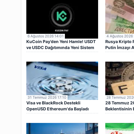
6 Ağustos 2026 14:01
4 Ağustos 2026 
KuCoin Pay’den Yeni Hamle! USDT
Rusya Kripto P
ve USDC Dağıtımında Yeni Sistem
Putin İmzayı A
31 Temmuz 2026 17:10
28 Temmuz 2026
Visa ve BlackRock Destekli
28 Temmuz 202
OpenUSD Ethereum'da Başladı
Beklentisinin B