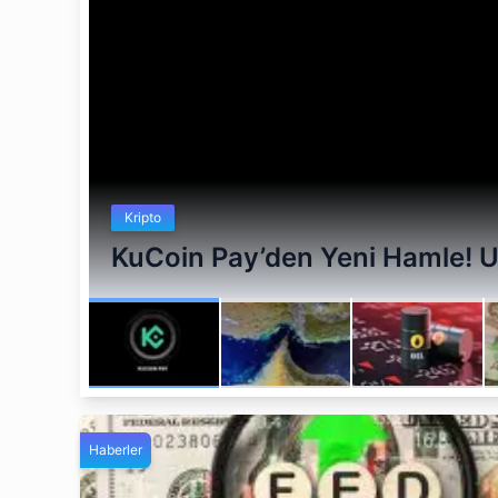
Kripto
KuCoin Pay’den Yeni Hamle! 
Haberler