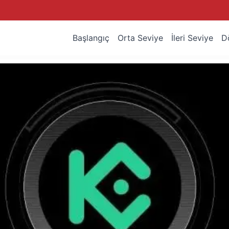
Başlangıç
Orta Seviye
İleri Seviye
D