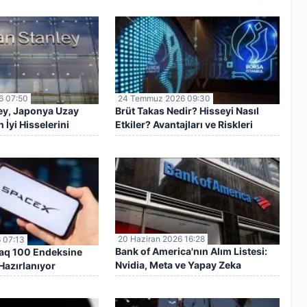
6 07:50
24 Temmuz 2026 09:30
ey, Japonya Uzay
Brüt Takas Nedir? Hisseyi Nasıl
İyi Hisselerini
Etkiler? Avantajları ve Riskleri
20 Haziran 2026 16:28
 07:13
Bank of America'nın Alım Listesi:
aq 100 Endeksine
Nvidia, Meta ve Yapay Zeka
Hazırlanıyor
Hisseleri