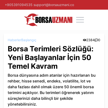
+905391094535
support@borsauzmani.co
Haberler
Başlangıç
2384
0
Borsa Terimleri Sözlüğü:
Yeni Başlayanlar İçin 50
Temel Kavram
Borsa dünyasına adım atanlar için hazırlanan bu
rehber, hisse senedi, endeks, volatilite, lot ve
daha fazlası dahil olmak üzere 50 önemli borsa
terimini açıklıyor. Bu terimleri öğrenerek yatırım
süreçlerinizi daha bilinçli bir şekilde
yönetebilirsiniz.