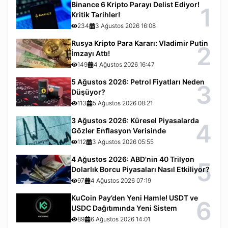
Binance 6 Kripto Parayı Delist Ediyor!
1
Kritik Tarihler!
234
3 Ağustos 2026 16:08
Rusya Kripto Para Kararı: Vladimir Putin
2
İmzayı Attı!
149
4 Ağustos 2026 16:47
5 Ağustos 2026: Petrol Fiyatları Neden
3
Düşüyor?
113
5 Ağustos 2026 08:21
3 Ağustos 2026: Küresel Piyasalarda
4
Gözler Enflasyon Verisinde
112
3 Ağustos 2026 05:55
4 Ağustos 2026: ABD'nin 40 Trilyon
5
Dolarlık Borcu Piyasaları Nasıl Etkiliyor?
97
4 Ağustos 2026 07:19
KuCoin Pay’den Yeni Hamle! USDT ve
6
USDC Dağıtımında Yeni Sistem
89
6 Ağustos 2026 14:01