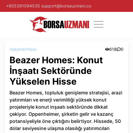
+905391094535
support@borsauzmani.co
Haberler
Hisse
618
0
Beazer Homes: Konut
İnşaatı Sektöründe
Yükselen Hisse
Beazer Homes, topluluk genişleme stratejisi, arazi
yatırımları ve enerji verimliliği yüksek konut
projeleriyle konut inşaatı sektöründe dikkat
çekiyor. Oppenheimer, şirketin gelir ve kazanç
potansiyeliyle öne çıktığını belirtiyor. Hissede, 50
dolar seviyesine ulaşma olasılığı yatırımcıları