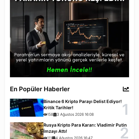
En Popüler Haberler
Binance 6 Kripto Parayı Delist Ediyor!
1
Kritik Tarihler!
158
3 Ağustos 2026 16:08
Rusya Kripto Para Kararı: Vladimir Putin
2
İmzayı Attı!
111
4 Ağustos 2026 16:47