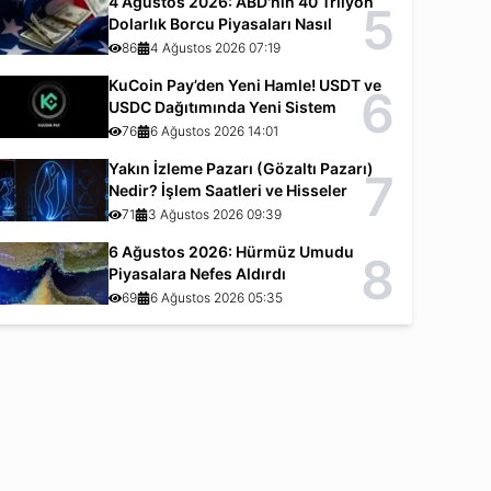
4 Ağustos 2026: ABD'nin 40 Trilyon
5
Dolarlık Borcu Piyasaları Nasıl
Etkiliyor?
86
4 Ağustos 2026 07:19
KuCoin Pay’den Yeni Hamle! USDT ve
6
USDC Dağıtımında Yeni Sistem
76
6 Ağustos 2026 14:01
Yakın İzleme Pazarı (Gözaltı Pazarı)
7
Nedir? İşlem Saatleri ve Hisseler
71
3 Ağustos 2026 09:39
6 Ağustos 2026: Hürmüz Umudu
8
Piyasalara Nefes Aldırdı
69
6 Ağustos 2026 05:35