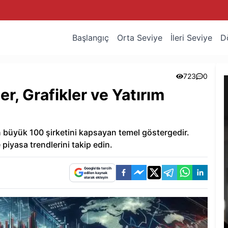
Başlangıç
Orta Seviye
İleri Seviye
D
723
0
r, Grafikler ve Yatırım
 büyük 100 şirketini kapsayan temel göstergedir.
 piyasa trendlerini takip edin.
Google'da tercih
edilen kaynak
olarak ekleyin