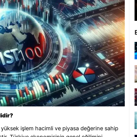
idir?
 yüksek işlem hacimli ve piyasa değerine sahip
tir. Türkiye ekonomisinin genel eğilimini