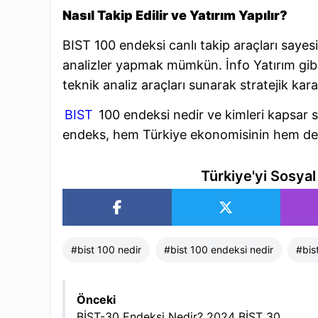
Nasıl Takip Edilir ve Yatırım Yapılır?
BIST 100 endeksi canlı takip araçları sayes
analizler yapmak mümkün. İnfo Yatırım gibi 
teknik analiz araçları sunarak stratejik kara
BIST
100 endeksi nedir ve kimleri kapsar so
endeks, hem Türkiye ekonomisinin hem de pi
Türkiye'yi Sosya
#
bist 100 nedir
#
​bist 100 endeksi nedir
#
bis
Önceki
BİST-30 Endeksi Nedir? 2024 BİST 30