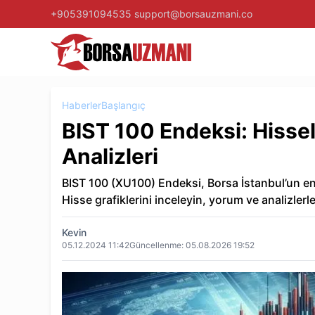
+905391094535
support@borsauzmani.co
Haberler
Başlangıç
BIST 100 Endeksi: Hissele
Analizleri
BIST 100 (XU100) Endeksi, Borsa İstanbul’un en
Hisse grafiklerini inceleyin, yorum ve analizlerle
Kevin
05.12.2024 11:42
Güncellenme:
05.08.2026 19:52