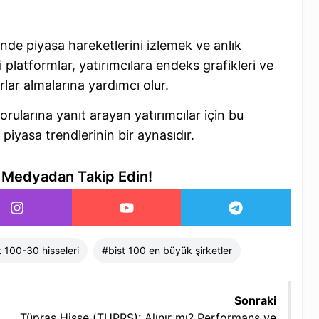
inde piyasa hareketlerini izlemek ve anlık
platformlar, yatırımcılara endeks grafikleri ve
rlar almalarına yardımcı olur.
rularına yanıt arayan yatırımcılar için bu
yasa trendlerinin bir aynasıdır.
l Medyadan Takip Edin!
t 100-30 hisseleri​
#
bist 100 en büyük şirketler
Sonraki
Tüpraş Hisse (TUPRS): Alınır mı? Performans ve