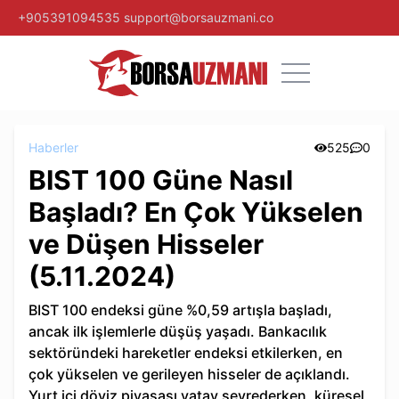
+905391094535
support@borsauzmani.co
Haberler
525
0
BIST 100 Güne Nasıl
Başladı? En Çok Yükselen
ve Düşen Hisseler
(5.11.2024)
BIST 100 endeksi güne %0,59 artışla başladı,
ancak ilk işlemlerle düşüş yaşadı. Bankacılık
sektöründeki hareketler endeksi etkilerken, en
çok yükselen ve gerileyen hisseler de açıklandı.
Yurt içi döviz piyasası yatay seyrederken, küresel