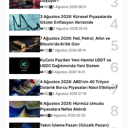
3
Düşüyor?
140
5 Ağustos 2026 08:21
3 Ağustos 2026: Küresel Piyasalarda
4
Gözler Enflasyon Verisinde
133
3 Ağustos 2026 05:55
7 Ağustos 2026: Fed, Petrol, Altın ve
5
Bitcoin'de Kritik Gün
113
7 Ağustos 2026 06:14
KuCoin Pay’den Yeni Hamle! USDT ve
6
USDC Dağıtımında Yeni Sistem
112
6 Ağustos 2026 14:01
4 Ağustos 2026: ABD'nin 40 Trilyon
7
Dolarlık Borcu Piyasaları Nasıl Etkiliyor?
102
4 Ağustos 2026 07:19
6 Ağustos 2026: Hürmüz Umudu
8
Piyasalara Nefes Aldırdı
96
6 Ağustos 2026 05:35
Yakın İzleme Pazarı (Gözaltı Pazarı)