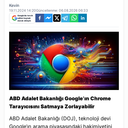
Kevin
19.11.2024 14:20
Güncellenme:
06.08.2026 06:33
Google'da tercih
edilen kaynak
olarak ekleyin
ABD Adalet Bakanlığı Google’ın Chrome
Tarayıcısını Satmaya Zorlayabilir
ABD Adalet Bakanlığı (DOJ), teknoloji devi
Google’ın arama piyasasındaki hakimiyetini