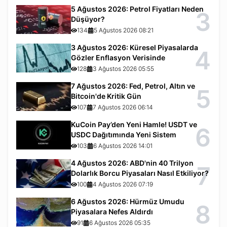
5 Ağustos 2026: Petrol Fiyatları Neden
3
Düşüyor?
134
5 Ağustos 2026 08:21
3 Ağustos 2026: Küresel Piyasalarda
4
Gözler Enflasyon Verisinde
128
3 Ağustos 2026 05:55
7 Ağustos 2026: Fed, Petrol, Altın ve
5
Bitcoin'de Kritik Gün
107
7 Ağustos 2026 06:14
KuCoin Pay’den Yeni Hamle! USDT ve
6
USDC Dağıtımında Yeni Sistem
103
6 Ağustos 2026 14:01
4 Ağustos 2026: ABD'nin 40 Trilyon
7
Dolarlık Borcu Piyasaları Nasıl Etkiliyor?
100
4 Ağustos 2026 07:19
6 Ağustos 2026: Hürmüz Umudu
8
Piyasalara Nefes Aldırdı
91
6 Ağustos 2026 05:35