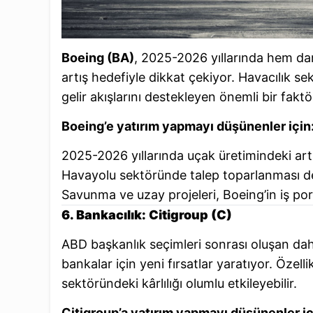
Boeing (BA)
, 2025-2026 yıllarında hem da
artış hedefiyle dikkat çekiyor. Havacılık sek
gelir akışlarını destekleyen önemli bir faktö
Boeing’e yatırım yapmayı düşünenler için
2025-2026 yıllarında uçak üretimindeki artış, 
Havayolu sektöründe talep toparlanması d
Savunma ve uzay projeleri, Boeing’in iş por
6. Bankacılık: Citigroup (C)
ABD başkanlık seçimleri sonrası oluşan daha
bankalar için yeni fırsatlar yaratıyor. Özellik
sektöründeki kârlılığı olumlu etkileyebilir.
Citigroup’a yatırım yapmayı düşünenler iç