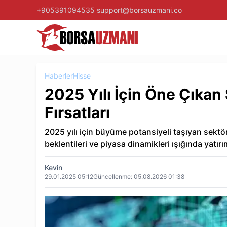
+905391094535
support@borsauzmani.co
Haberler
Hisse
2025 Yılı İçin Öne Çıkan 
Fırsatları
2025 yılı için büyüme potansiyeli taşıyan sektörl
beklentileri ve piyasa dinamikleri ışığında yatırı
Kevin
29.01.2025 05:12
Güncellenme:
05.08.2026 01:38