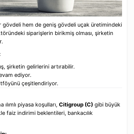
r gövdeli hem de geniş gövdeli uçak üretimindeki
töründeki siparişlerin birikmiş olması, şirketin
r.
:
şirketin gelirlerini artırabilir.
evam ediyor.
tföyünü çeşitlendiriyor.
 ılımlı piyasa koşulları,
Citigroup (C)
gibi büyük
le faiz indirimi beklentileri, bankacılık
in: