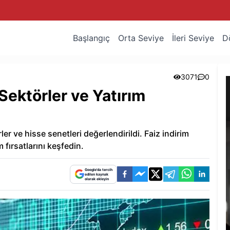
Başlangıç
Orta Seviye
İleri Seviye
D
3071
0
Sektörler ve Yatırım
er ve hisse senetleri değerlendirildi. Faiz indirim
m fırsatlarını keşfedin.
Google'da tercih
edilen kaynak
olarak ekleyin