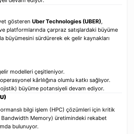
yeli devam ediyor.
liyet gösteren
Uber Technologies (UBER)
,
ası ve platformlarında çarpraz satışlardaki büyüme
nda büyümesini sürdürerek ek gelir kaynakları
lir modelleri çeşitleniyor.
 operasyonel kârlılığına olumlu katkı sağlıyor.
 lojistik) büyüme potansiyeli devam ediyor.
MU)
rmanslı bilgi işlem (HPC) çözümleri için kritik
 Bandwidth Memory) üretimindeki rekabet
umda bulunuyor.