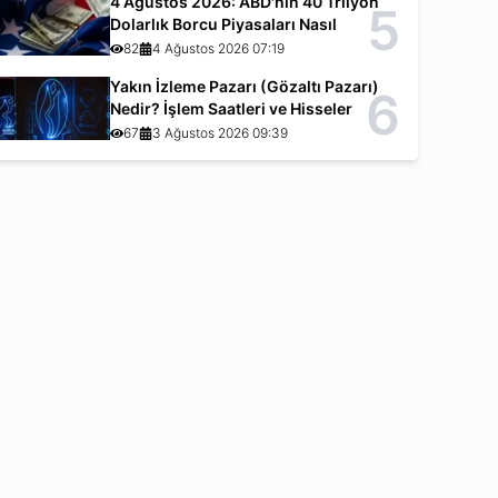
4 Ağustos 2026: ABD'nin 40 Trilyon
5
Dolarlık Borcu Piyasaları Nasıl
Etkiliyor?
82
4 Ağustos 2026 07:19
Yakın İzleme Pazarı (Gözaltı Pazarı)
6
Nedir? İşlem Saatleri ve Hisseler
67
3 Ağustos 2026 09:39