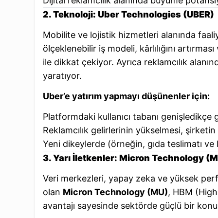
Dijital reklamcılık alanında büyüme potansi
2. Teknoloji: Uber Technologies (UBER)
Mobilite ve lojistik hizmetleri alanında faa
ölçeklenebilir iş modeli, kârlılığını artırm
ile dikkat çekiyor. Ayrıca reklamcılık alanı
yaratıyor.
Uber’e yatırım yapmayı düşünenler için:
Platformdaki kullanıcı tabanı genişledikçe ge
Reklamcılık gelirlerinin yükselmesi, şirketin
Yeni dikeylerde (örneğin, gıda teslimatı ve
3. Yarı İletkenler: Micron Technology (
Veri merkezleri, yapay zeka ve yüksek perfo
olan
Micron Technology (MU)
, HBM (High
avantajı sayesinde sektörde güçlü bir kon