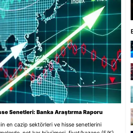
isse Senetleri: Banka Araştırma Raporu
n en cazip sektörleri ve hisse senetlerini
melerde, net kar büyümesi, fiyat/kazanç (F/K)