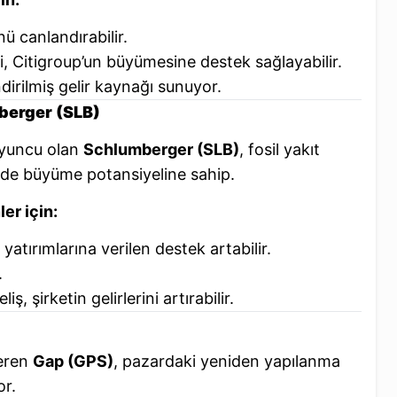
nü canlandırabilir.
i, Citigroup’un büyümesine destek sağlayabilir.
dirilmiş gelir kaynağı sunuyor.
mberger (SLB)
 oyuncu olan
Schlumberger (SLB)
, fosil yakıt
inde büyüme potansiyeline sahip.
er için:
 yatırımlarına verilen destek artabilir.
.
ş, şirketin gelirlerini artırabilir.
teren
Gap (GPS)
, pazardaki yeniden yapılanma
or.