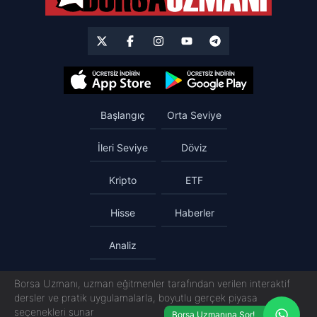
Başlangıç
Orta Seviye
İleri Seviye
Döviz
Kripto
ETF
Hisse
Haberler
Analiz
Borsa Uzmanı, uzman eğitmenler tarafından verilen interaktif
dersler ve pratik uygulamalarla, boyutlu gerçek piyasa
seçenekleri sunar
Borsa Uzmanına Sor!