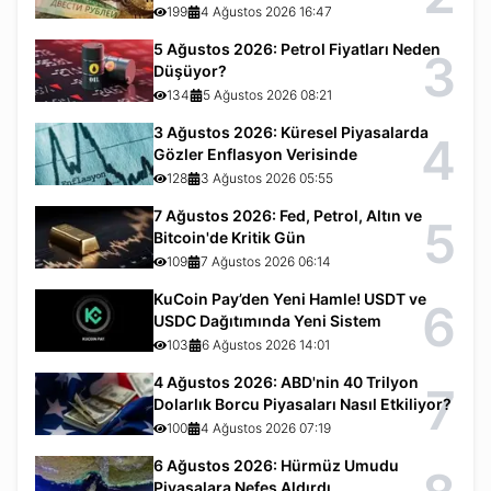
199
4 Ağustos 2026 16:47
5 Ağustos 2026: Petrol Fiyatları Neden
3
Düşüyor?
134
5 Ağustos 2026 08:21
3 Ağustos 2026: Küresel Piyasalarda
4
Gözler Enflasyon Verisinde
128
3 Ağustos 2026 05:55
7 Ağustos 2026: Fed, Petrol, Altın ve
5
Bitcoin'de Kritik Gün
109
7 Ağustos 2026 06:14
KuCoin Pay’den Yeni Hamle! USDT ve
6
USDC Dağıtımında Yeni Sistem
103
6 Ağustos 2026 14:01
4 Ağustos 2026: ABD'nin 40 Trilyon
7
Dolarlık Borcu Piyasaları Nasıl Etkiliyor?
100
4 Ağustos 2026 07:19
6 Ağustos 2026: Hürmüz Umudu
Piyasalara Nefes Aldırdı