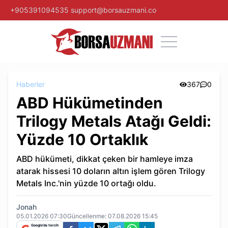
+905391094535
support@borsauzmani.co
Haberler
367
0
ABD Hükümetinden
Trilogy Metals Atağı Geldi:
Yüzde 10 Ortaklık
ABD hükümeti, dikkat çeken bir hamleye imza
atarak hissesi 10 doların altın işlem gören Trilogy
Metals Inc.'nin yüzde 10 ortağı oldu.
Jonah
05.01.2026 07:30
Güncellenme:
07.08.2026 15:45
Google'da tercih