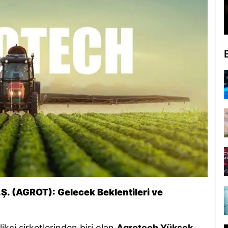
Ş. (AGROT): Gelecek Beklentileri ve
likçi şirketlerinden biri olan
Agrotech Yüksek