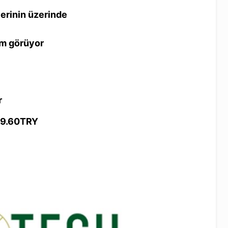
lerinin üzerinde
em görüyor
r
: 9.60TRY