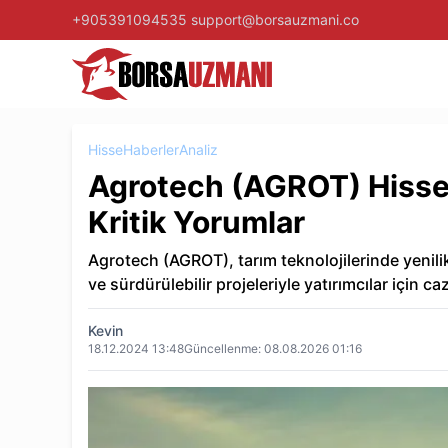
+905391094535
support@borsauzmani.co
Hisse
Haberler
Analiz
Agrotech (AGROT) Hisse A
Kritik Yorumlar
Agrotech (AGROT), tarım teknolojilerinde yenilik
ve sürdürülebilir projeleriyle yatırımcılar için c
Kevin
18.12.2024 13:48
Güncellenme:
08.08.2026 01:16