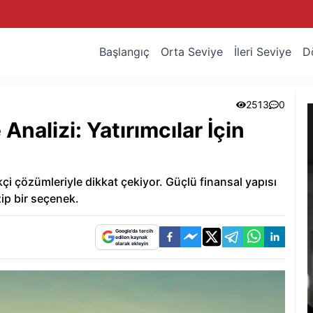
Başlangıç
Orta Seviye
İleri Seviye
D
2513
0
nalizi: Yatırımcılar İçin
çi çözümleriyle dikkat çekiyor. Güçlü finansal yapısı
azip bir seçenek.
Google'da tercih
edilen kaynak
olarak ekleyin