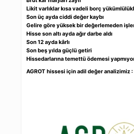
Brüt kâr marjları zayıf
Likit varlıklar kısa vadeli borç yükümlülük
Son üç ayda ciddi değer kaybı
Gelire göre yüksek bir değerlemeden işl
Hisse son altı ayda ağır darbe aldı
Son 12 ayda kârlı
Son beş yılda güçlü getiri
Hissedarlarına temettü ödemesi yapmıyo
AGROT
hissesi için
adil değer
analizimiz 