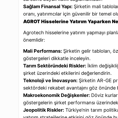
Sağlam Finansal Yapı:
Şirketin mali tablol
oranı, yatırımcılar için güvenilir bir temel o
AGROT Hisselerine Yatırım Yaparken Nel
Agrotech hisselerine yatırım yapmayı plan
önemlidir:
Mali Performans:
Şirketin gelir tabloları, öz
göstergeleri dikkatle inceleyin.
Tarım Sektöründeki Riskler:
İklim değişikl
şirket üzerindeki etkilerini değerlendirin.
Teknoloji ve İnovasyon:
Şirketin AR-GE proj
sektördeki rekabet avantajını göz önünde 
Makroekonomik Değişkenler:
Döviz kurlar
göstergelerin şirket performansı üzerindeki e
Jeopolitik Riskler:
Türkiye’nin tarım politik
yatırım stratejilerine etkisini göz önünde 