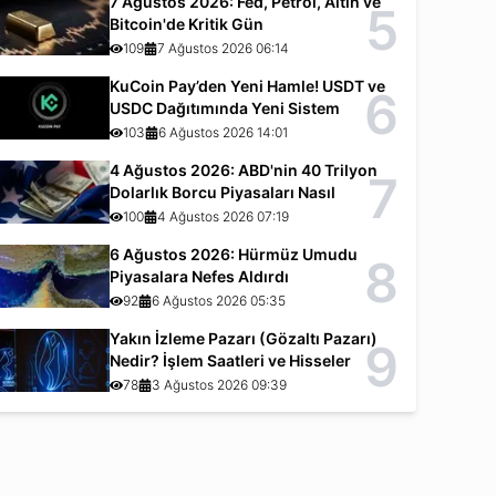
7 Ağustos 2026: Fed, Petrol, Altın ve
5
Bitcoin'de Kritik Gün
109
7 Ağustos 2026 06:14
KuCoin Pay’den Yeni Hamle! USDT ve
6
USDC Dağıtımında Yeni Sistem
103
6 Ağustos 2026 14:01
4 Ağustos 2026: ABD'nin 40 Trilyon
7
Dolarlık Borcu Piyasaları Nasıl
Etkiliyor?
100
4 Ağustos 2026 07:19
6 Ağustos 2026: Hürmüz Umudu
8
Piyasalara Nefes Aldırdı
92
6 Ağustos 2026 05:35
Yakın İzleme Pazarı (Gözaltı Pazarı)
9
Nedir? İşlem Saatleri ve Hisseler
78
3 Ağustos 2026 09:39