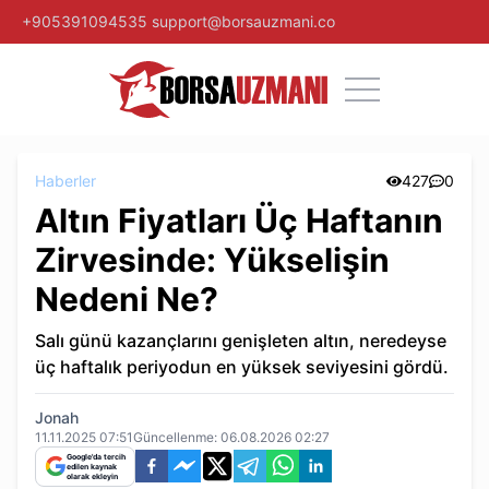
+905391094535
support@borsauzmani.co
Haberler
427
0
Altın Fiyatları Üç Haftanın
Zirvesinde: Yükselişin
Nedeni Ne?
Salı günü kazançlarını genişleten altın, neredeyse
üç haftalık periyodun en yüksek seviyesini gördü.
Jonah
11.11.2025 07:51
Güncellenme:
06.08.2026 02:27
Google'da tercih
edilen kaynak
olarak ekleyin