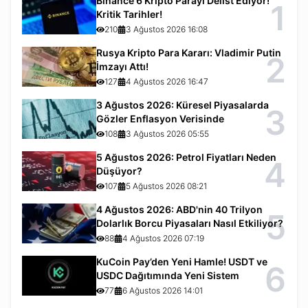
Binance 6 Kripto Parayı Delist Ediyor!
1
Kritik Tarihler!
210
3 Ağustos 2026 16:08
Rusya Kripto Para Kararı: Vladimir Putin
2
İmzayı Attı!
127
4 Ağustos 2026 16:47
3 Ağustos 2026: Küresel Piyasalarda
3
Gözler Enflasyon Verisinde
108
3 Ağustos 2026 05:55
5 Ağustos 2026: Petrol Fiyatları Neden
4
Düşüyor?
107
5 Ağustos 2026 08:21
4 Ağustos 2026: ABD'nin 40 Trilyon
5
Dolarlık Borcu Piyasaları Nasıl Etkiliyor?
88
4 Ağustos 2026 07:19
KuCoin Pay’den Yeni Hamle! USDT ve
6
USDC Dağıtımında Yeni Sistem
77
6 Ağustos 2026 14:01