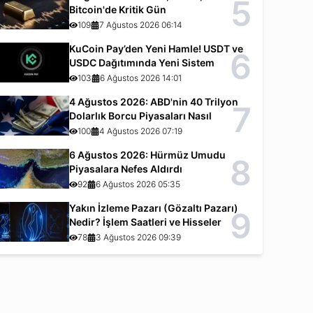
5
Bitcoin'de Kritik Gün
109
7 Ağustos 2026 06:14
KuCoin Pay’den Yeni Hamle! USDT ve
6
USDC Dağıtımında Yeni Sistem
103
6 Ağustos 2026 14:01
4 Ağustos 2026: ABD'nin 40 Trilyon
7
Dolarlık Borcu Piyasaları Nasıl
Etkiliyor?
100
4 Ağustos 2026 07:19
6 Ağustos 2026: Hürmüz Umudu
8
Piyasalara Nefes Aldırdı
92
6 Ağustos 2026 05:35
Yakın İzleme Pazarı (Gözaltı Pazarı)
9
Nedir? İşlem Saatleri ve Hisseler
78
3 Ağustos 2026 09:39