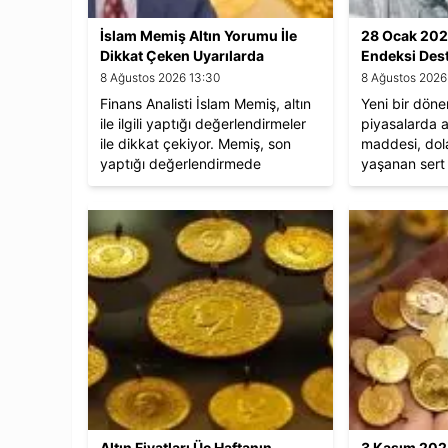
İslam Memiş Altın Yorumu İle
28 Ocak 202
Dikkat Çeken Uyarılarda
Endeksi Dest
Bulundu
8 Ağustos 2026 13:30
8 Ağustos 2026
Finans Analisti İslam Memiş, altın
Yeni bir döne
ile ilgili yaptığı değerlendirmeler
piyasalarda
ile dikkat çekiyor. Memiş, son
maddesi, dol
yaptığı değerlendirmede
yaşanan sert 
yatırımcılara uyarılarda bulundu.
Altın Fiyatları Üç Haftanın
3 Kasım 202