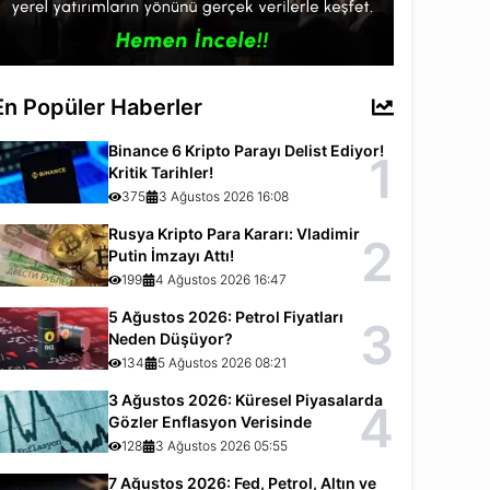
En Popüler Haberler
Binance 6 Kripto Parayı Delist Ediyor!
1
Kritik Tarihler!
375
3 Ağustos 2026 16:08
Rusya Kripto Para Kararı: Vladimir
2
Putin İmzayı Attı!
199
4 Ağustos 2026 16:47
5 Ağustos 2026: Petrol Fiyatları
3
Neden Düşüyor?
134
5 Ağustos 2026 08:21
3 Ağustos 2026: Küresel Piyasalarda
4
Gözler Enflasyon Verisinde
128
3 Ağustos 2026 05:55
7 Ağustos 2026: Fed, Petrol, Altın ve