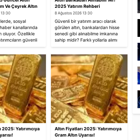
ram Ve Çeyrek Altın
2025 Yatırım Rehberi
 13:30
8 Ağustos 2026 13:30
nlerde, sosyal
Güvenli bir yatırım aracı olarak
aber kanallarında
görülen altın, bankalardan hisse
oluyor. Özellikle
senedi gibi alınabilme imkanına
tırımcıların güvenli
sahip midir? Farklı yollarla alımı
ın etkisiyle TT
gerçekleştirebilmek mümkündür.
 alıyor. İşte 3 Kasım
tın fiyatları ve
arı...
rı 2025: Yatırımcıya
Altın Fiyatları 2025: Yatırımcıya
yarısı!
Gram Altın Uyarısı!