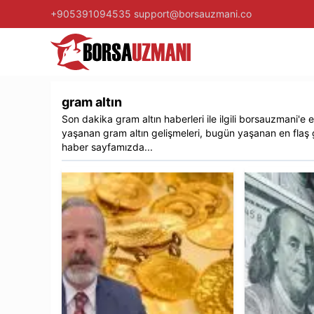
+905391094535
support@borsauzmani.co
gram altın
Son dakika
gram altın
haberleri ile ilgili
borsauzmani
'e 
yaşanan
gram altın
gelişmeleri, bugün yaşanan en flaş 
haber sayfamızda...