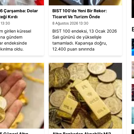
6 Çarşamba: Dolar
BIST 100'de Yeni Bir Rekor:
eği Kırdı
Ticaret Ve Turizm Önde
 13:30
8 Ağustos 2026 13:30
m girilen küresel
BIST 100 endeksi, 13 Ocak 2026
 ana gündem
Salı gününü de yükselişle
ar endeksinde
tamamladı. Kapanışa doğru,
kırılma oldu.
12.400 puan sınırında
dengelendi.
5 Güncel Altın
Altın Bankadan Alınabilir Mi?