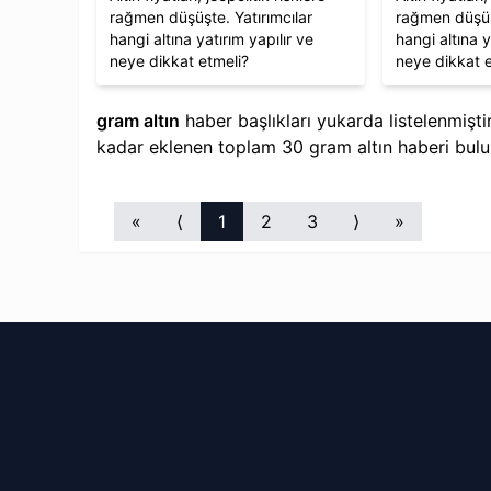
rağmen düşüşte. Yatırımcılar
rağmen düşüşt
hangi altına yatırım yapılır ve
hangi altına y
neye dikkat etmeli?
neye dikkat 
gram altın
haber başlıkları yukarda listelenmişt
kadar eklenen toplam
30
gram altın
haberi bul
«
⟨
1
2
3
⟩
»