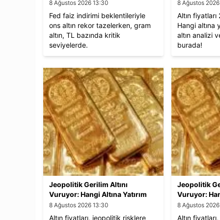
8 Ağustos 2026 13:30
8 Ağustos 2026
Fed faiz indirimi beklentileriyle
Altın fiyatlar
ons altın rekor tazelerken, gram
Hangi altına 
altın, TL bazında kritik
altın analizi 
seviyelerde.
burada!
Jeopolitik Gerilim Altını
Jeopolitik Ge
Vuruyor: Hangi Altına Yatırım
Vuruyor: Han
Yapmalı?
Yapmalı?
8 Ağustos 2026 13:30
8 Ağustos 2026
Altın fiyatları, jeopolitik risklere
Altın fiyatları