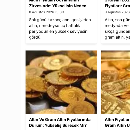
Zirvesinde: Yükselişin Nedeni
Fiyatları: G
Ne?
Ne Kadar?
8 Ağustos 2026 13:30
8 Ağustos 2026
Salı günü kazançlarını genişleten
Altın, son gü
altın, neredeyse üç haftalık
medyada ve h
periyodun en yüksek seviyesini
sıkça gündem 
gördü.
gram altın, ya
liman arayışın
listesinde yer
2025 güncel al
piyasa yoruml
Altın Ve Gram Altın Fiyatlarında
Altın Fiyatla
Durum: Yükseliş Sürecek Mi?
Gram Altın U