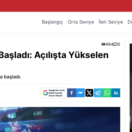
Başlangıç
Orta Seviye
İleri Seviye
D
494
0
aşladı: Açılışta Yükselen
a başladı.
Google'da tercih
edilen kaynak
olarak ekleyin