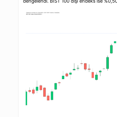
dengelendi. BIST 100 dışı endeks ise %0,50’li