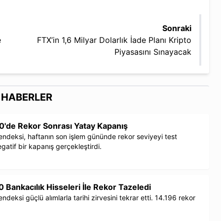
Sonraki
e
FTX’in 1,6 Milyar Dolarlık İade Planı Kripto
Piyasasını Sınayacak
İ HABERLER
0'de Rekor Sonrası Yatay Kapanış
endeksi, haftanın son işlem gününde rekor seviyeyi test
atif bir kapanış gerçekleştirdi.
 Bankacılık Hisseleri İle Rekor Tazeledi
deksi güçlü alımlarla tarihi zirvesini tekrar etti. 14.196 rekor