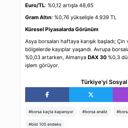
Euro/TL
: %0,12 artışla 48,65
Gram Altın
: %0,76 yükselişle 4.939 TL
Küresel Piyasalarda Görünüm
Asya borsaları haftaya karışık başladı; Çin
bölgelerde kayıplar yaşandı. Avrupa borsal
%0,03 artarken, Almanya
DAX 30
%0,3 düş
işlem görüyor.
Türkiye'yi Sosya
#
borsa kaçta kapanıyor​
#
borsa analiz​
#
bors
#
bist 100 endeks