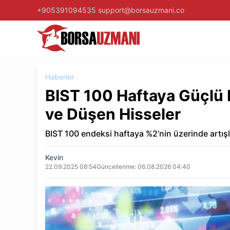
+905391094535
support@borsauzmani.co
Haberler
BIST 100 Haftaya Güçlü B
ve Düşen Hisseler
BIST 100 endeksi haftaya %2’nin üzerinde artışl
Kevin
22.09.2025 08:54
Güncellenme:
06.08.2026 04:40