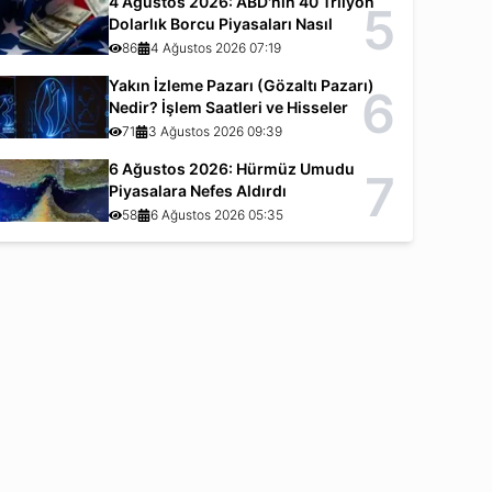
4 Ağustos 2026: ABD'nin 40 Trilyon
5
Dolarlık Borcu Piyasaları Nasıl
Etkiliyor?
86
4 Ağustos 2026 07:19
Yakın İzleme Pazarı (Gözaltı Pazarı)
6
Nedir? İşlem Saatleri ve Hisseler
71
3 Ağustos 2026 09:39
6 Ağustos 2026: Hürmüz Umudu
7
Piyasalara Nefes Aldırdı
58
6 Ağustos 2026 05:35