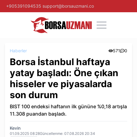
+905391094535
support@borsauzmani.co
Haberler
571
0
Borsa İstanbul haftaya
yatay başladı: Öne çıkan
hisseler ve piyasalarda
son durum
BIST 100 endeksi haftanın ilk gününe %0,18 artışla
11.308 puandan başladı.
Kevin
01.09.2025 08:28
Güncellenme:
07.08.2026 20:34