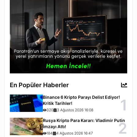
En Popüler Haberler
Binance 6 Kripto Parayı Delist Ediyor!
1
Kritik Tarihler!
320
3 Ağustos 2026 16:08
Rusya Kripto Para Kararı: Vladimir Putin
2
İmzayı Attı!
184
4 Ağustos 2026 16:47