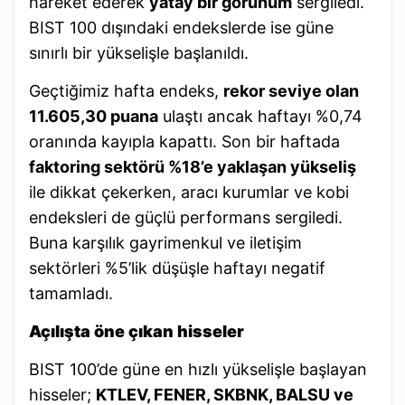
hareket ederek
yatay bir görünüm
sergiledi.
BIST 100 dışındaki endekslerde ise güne
sınırlı bir yükselişle başlanıldı.
Geçtiğimiz hafta endeks,
rekor seviye olan
11.605,30 puana
ulaştı ancak haftayı %0,74
oranında kayıpla kapattı. Son bir haftada
faktoring sektörü %18’e yaklaşan yükseliş
ile dikkat çekerken, aracı kurumlar ve kobi
endeksleri de güçlü performans sergiledi.
Buna karşılık gayrimenkul ve iletişim
sektörleri %5’lik düşüşle haftayı negatif
tamamladı.
Açılışta öne çıkan hisseler
BIST 100’de güne en hızlı yükselişle başlayan
hisseler;
KTLEV, FENER, SKBNK, BALSU ve