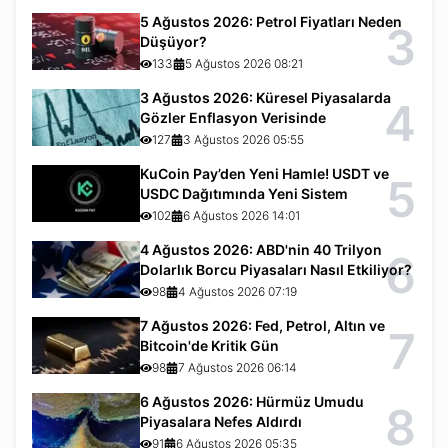
5 Ağustos 2026: Petrol Fiyatları Neden
3
Düşüyor?
133
5 Ağustos 2026 08:21
3 Ağustos 2026: Küresel Piyasalarda
4
Gözler Enflasyon Verisinde
127
3 Ağustos 2026 05:55
KuCoin Pay’den Yeni Hamle! USDT ve
5
USDC Dağıtımında Yeni Sistem
102
6 Ağustos 2026 14:01
4 Ağustos 2026: ABD'nin 40 Trilyon
6
Dolarlık Borcu Piyasaları Nasıl Etkiliyor?
98
4 Ağustos 2026 07:19
7 Ağustos 2026: Fed, Petrol, Altın ve
7
Bitcoin'de Kritik Gün
98
7 Ağustos 2026 06:14
6 Ağustos 2026: Hürmüz Umudu
8
Piyasalara Nefes Aldırdı
91
6 Ağustos 2026 05:35