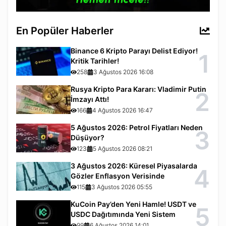
En Popüler Haberler
Binance 6 Kripto Parayı Delist Ediyor!
1
Kritik Tarihler!
258
3 Ağustos 2026 16:08
Rusya Kripto Para Kararı: Vladimir Putin
2
İmzayı Attı!
166
4 Ağustos 2026 16:47
5 Ağustos 2026: Petrol Fiyatları Neden
3
Düşüyor?
123
5 Ağustos 2026 08:21
3 Ağustos 2026: Küresel Piyasalarda
4
Gözler Enflasyon Verisinde
115
3 Ağustos 2026 05:55
KuCoin Pay’den Yeni Hamle! USDT ve
5
USDC Dağıtımında Yeni Sistem
99
6 Ağustos 2026 14:01