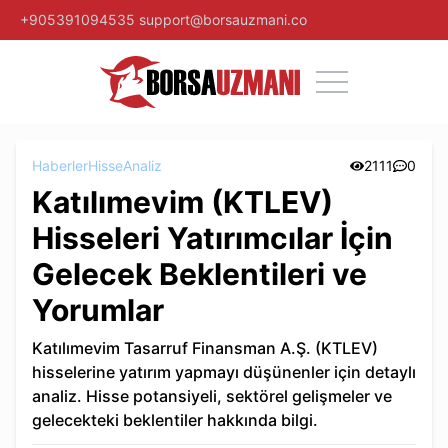
+905391094535
support@borsauzmani.co
Haberler
Hisse
Analiz
2111
0
Katılımevim (KTLEV)
Hisseleri Yatırımcılar İçin
Gelecek Beklentileri ve
Yorumlar
Katılımevim Tasarruf Finansman A.Ş. (KTLEV)
hisselerine yatırım yapmayı düşünenler için detaylı
analiz. Hisse potansiyeli, sektörel gelişmeler ve
gelecekteki beklentiler hakkında bilgi.