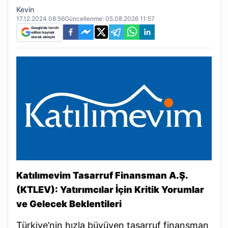
Kevin
17.12.2024 08:56
Güncellenme:
05.08.2026 11:57
Google'da tercih
edilen kaynak
olarak ekleyin
Katılımevim Tasarruf Finansman A.Ş.
(KTLEV): Yatırımcılar İçin Kritik Yorumlar
ve Gelecek Beklentileri
Türkiye’nin hızla büyüyen tasarruf finansman