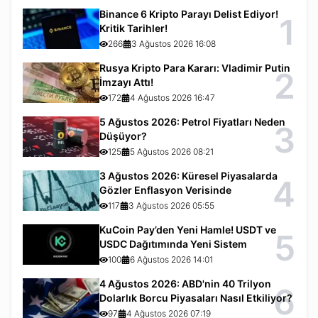
Binance 6 Kripto Parayı Delist Ediyor!
1
Kritik Tarihler!
266
3 Ağustos 2026 16:08
Rusya Kripto Para Kararı: Vladimir Putin
2
İmzayı Attı!
172
4 Ağustos 2026 16:47
5 Ağustos 2026: Petrol Fiyatları Neden
3
Düşüyor?
125
5 Ağustos 2026 08:21
3 Ağustos 2026: Küresel Piyasalarda
4
Gözler Enflasyon Verisinde
117
3 Ağustos 2026 05:55
KuCoin Pay’den Yeni Hamle! USDT ve
5
USDC Dağıtımında Yeni Sistem
100
6 Ağustos 2026 14:01
4 Ağustos 2026: ABD'nin 40 Trilyon
6
Dolarlık Borcu Piyasaları Nasıl Etkiliyor?
97
4 Ağustos 2026 07:19