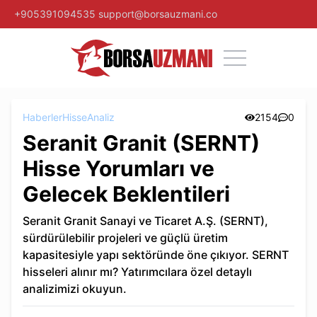
+905391094535
support@borsauzmani.co
Haberler
Hisse
Analiz
2154
0
Seranit Granit (SERNT)
Hisse Yorumları ve
Gelecek Beklentileri
Seranit Granit Sanayi ve Ticaret A.Ş. (SERNT),
sürdürülebilir projeleri ve güçlü üretim
kapasitesiyle yapı sektöründe öne çıkıyor. SERNT
hisseleri alınır mı? Yatırımcılara özel detaylı
analizimizi okuyun.