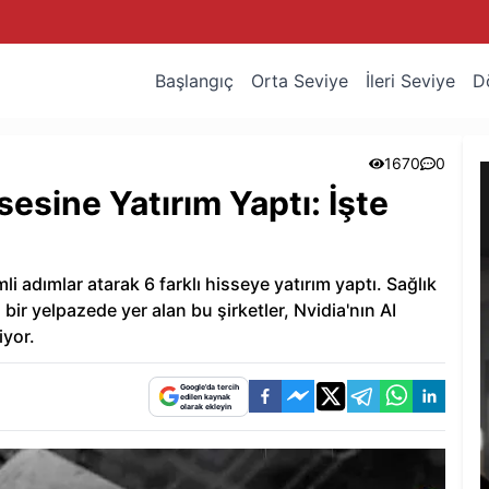
Başlangıç
Orta Seviye
İleri Seviye
D
1670
0
esine Yatırım Yaptı: İşte
i adımlar atarak 6 farklı hisseye yatırım yaptı. Sağlık
bir yelpazede yer alan bu şirketler, Nvidia'nın AI
iyor.
Google'da tercih
edilen kaynak
olarak ekleyin