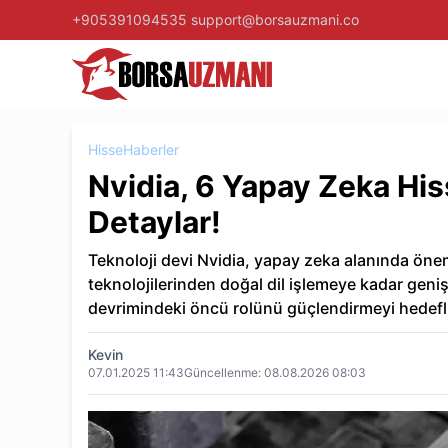
+905391094535
support@borsauzmani.co
Hisse
Haberler
Nvidia, 6 Yapay Zeka Hiss
Detaylar!
Teknoloji devi Nvidia, yapay zeka alanında öneml
teknolojilerinden doğal dil işlemeye kadar geniş 
devrimindeki öncü rolünü güçlendirmeyi hedefl
Kevin
07.01.2025 11:43
Güncellenme:
08.08.2026 08:03