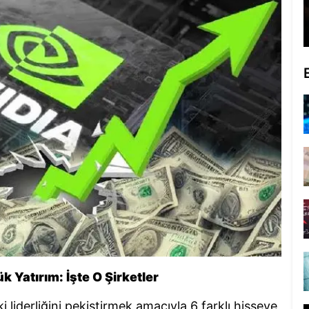
 Yatırım: İşte O Şirketler
 liderliğini pekiştirmek amacıyla 6 farklı hisseye