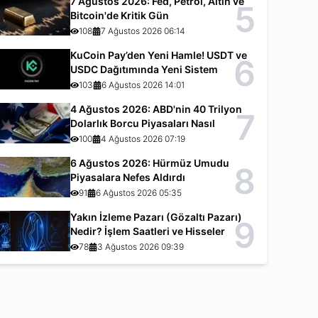
7 Ağustos 2026: Fed, Petrol, Altın ve
5
Bitcoin'de Kritik Gün
108
7 Ağustos 2026 06:14
KuCoin Pay’den Yeni Hamle! USDT ve
6
USDC Dağıtımında Yeni Sistem
103
6 Ağustos 2026 14:01
4 Ağustos 2026: ABD'nin 40 Trilyon
7
Dolarlık Borcu Piyasaları Nasıl
Etkiliyor?
100
4 Ağustos 2026 07:19
6 Ağustos 2026: Hürmüz Umudu
8
Piyasalara Nefes Aldırdı
91
6 Ağustos 2026 05:35
Yakın İzleme Pazarı (Gözaltı Pazarı)
9
Nedir? İşlem Saatleri ve Hisseler
78
3 Ağustos 2026 09:39