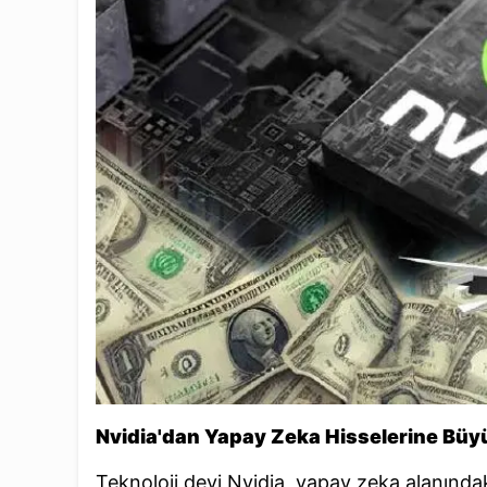
Nvidia'dan Yapay Zeka Hisselerine Büyük
Teknoloji devi Nvidia, yapay zeka alanındaki