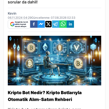
sorular da dahil!
Kevin
06.11.2024 04:29
Güncellenme:
07.08.2026 02:33
Google'da tercih
edilen kaynak
olarak ekleyin
Kripto Bot Nedir? Kripto Botlarıyla
Otomatik Alım-Satım Rehberi