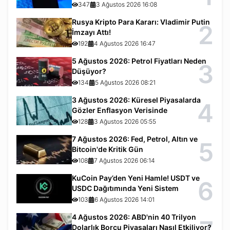
347
3 Ağustos 2026 16:08
Rusya Kripto Para Kararı: Vladimir Putin
2
İmzayı Attı!
192
4 Ağustos 2026 16:47
5 Ağustos 2026: Petrol Fiyatları Neden
3
Düşüyor?
134
5 Ağustos 2026 08:21
3 Ağustos 2026: Küresel Piyasalarda
4
Gözler Enflasyon Verisinde
128
3 Ağustos 2026 05:55
7 Ağustos 2026: Fed, Petrol, Altın ve
5
Bitcoin'de Kritik Gün
108
7 Ağustos 2026 06:14
KuCoin Pay’den Yeni Hamle! USDT ve
6
USDC Dağıtımında Yeni Sistem
103
6 Ağustos 2026 14:01
4 Ağustos 2026: ABD'nin 40 Trilyon
Dolarlık Borcu Piyasaları Nasıl Etkiliyor?