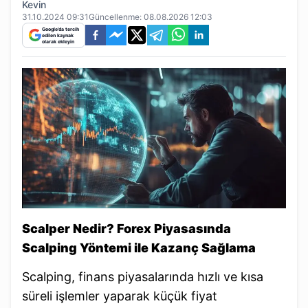
Kevin
31.10.2024 09:31
Güncellenme:
08.08.2026 12:03
Google'da tercih
edilen kaynak
olarak ekleyin
Scalper Nedir? Forex Piyasasında
Scalping Yöntemi ile Kazanç Sağlama
Scalping, finans piyasalarında hızlı ve kısa
süreli işlemler yaparak küçük fiyat