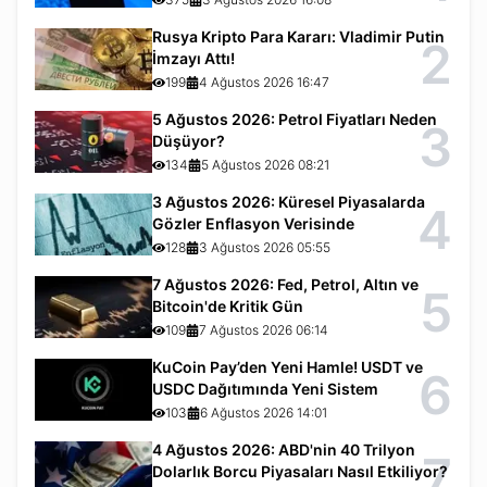
Rusya Kripto Para Kararı: Vladimir Putin
2
İmzayı Attı!
199
4 Ağustos 2026 16:47
5 Ağustos 2026: Petrol Fiyatları Neden
3
Düşüyor?
134
5 Ağustos 2026 08:21
3 Ağustos 2026: Küresel Piyasalarda
4
Gözler Enflasyon Verisinde
128
3 Ağustos 2026 05:55
7 Ağustos 2026: Fed, Petrol, Altın ve
5
Bitcoin'de Kritik Gün
109
7 Ağustos 2026 06:14
KuCoin Pay’den Yeni Hamle! USDT ve
6
USDC Dağıtımında Yeni Sistem
103
6 Ağustos 2026 14:01
4 Ağustos 2026: ABD'nin 40 Trilyon
7
Dolarlık Borcu Piyasaları Nasıl Etkiliyor?