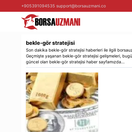
+905391094535
support@borsauzmani.co
bekle-gör stratejisi
Son dakika
bekle-gör stratejisi
haberleri ile ilgili
borsau
Geçmişte yaşanan
bekle-gör stratejisi
gelişmeleri, bugü
güncel olan
bekle-gör stratejisi
haber sayfamızda...