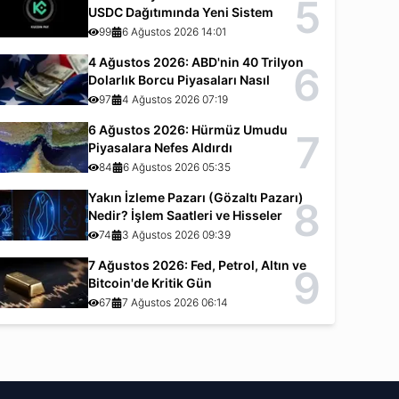
5
USDC Dağıtımında Yeni Sistem
99
6 Ağustos 2026 14:01
4 Ağustos 2026: ABD'nin 40 Trilyon
6
Dolarlık Borcu Piyasaları Nasıl
Etkiliyor?
97
4 Ağustos 2026 07:19
6 Ağustos 2026: Hürmüz Umudu
7
Piyasalara Nefes Aldırdı
84
6 Ağustos 2026 05:35
Yakın İzleme Pazarı (Gözaltı Pazarı)
8
Nedir? İşlem Saatleri ve Hisseler
74
3 Ağustos 2026 09:39
7 Ağustos 2026: Fed, Petrol, Altın ve
9
Bitcoin'de Kritik Gün
67
7 Ağustos 2026 06:14