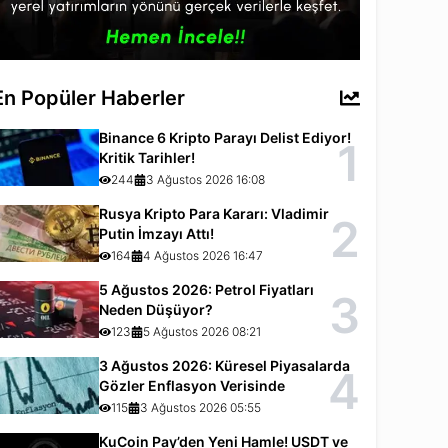
En Popüler Haberler
Binance 6 Kripto Parayı Delist Ediyor!
1
Kritik Tarihler!
244
3 Ağustos 2026 16:08
Rusya Kripto Para Kararı: Vladimir
2
Putin İmzayı Attı!
164
4 Ağustos 2026 16:47
5 Ağustos 2026: Petrol Fiyatları
3
Neden Düşüyor?
123
5 Ağustos 2026 08:21
3 Ağustos 2026: Küresel Piyasalarda
4
Gözler Enflasyon Verisinde
115
3 Ağustos 2026 05:55
KuCoin Pay’den Yeni Hamle! USDT ve