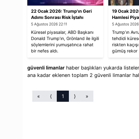
22 Ocak 2026: Trump'ın Geri
19 Ocak 2026
Adımı Sonrası Risk İştahı
Hamlesi Piya
Toparlanıyor
5 Ağustos 2026 22:11
5 Ağustos 2026
Küresel piyasalar, ABD Başkanı
Trump’ın Avru
Donald Trump'ın, Grönland ile ilgili
tehdidi küres
söylemlerini yumuşatınca rahat
riskten kaçışı
bir nefes aldı.
gümüş rekor k
bin dolara ger
güvenli limanlar
haber başlıkları yukarda listel
ana kadar eklenen toplam
2
güvenli limanlar
hab
«
⟨
1
⟩
»