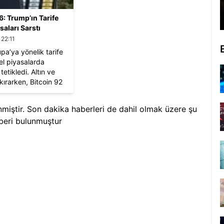
: Trump’ın Tarife
saları Sarstı
 22:11
pa’ya yönelik tarife
el piyasalarda
 tetikledi. Altın ve
ırarken, Bitcoin 92
iledi.
enmiştir. Son dakika haberleri de dahil olmak üzere şu
eri bulunmuştur