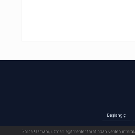
Başlangıç
Borsa Uzmanı, uzman eğitmenler tarafından verilen interakt