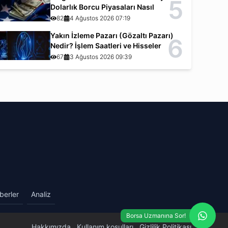
5
Dolarlık Borcu Piyasaları Nasıl
Etkiliyor?
82
4 Ağustos 2026 07:19
Yakın İzleme Pazarı (Gözaltı Pazarı)
6
Nedir? İşlem Saatleri ve Hisseler
67
3 Ağustos 2026 09:39
berler
Analiz
Borsa Uzmanına Sor!
Hakkımızda
Kullanım koşulları
Gizlilik Politikası