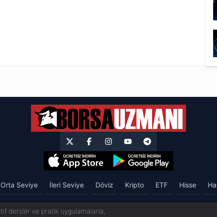
Orta Seviye
İleri Seviye
Döviz
Kripto
ETF
Hisse
Ha
if dersler ve pratik uygulamalarla,