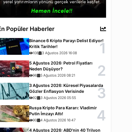
En Popüler Haberler
Binance 6 Kripto Parayı Delist Ediyor!
1
Kritik Tarihler!
108
3 Ağustos 2026 16:08
5 Ağustos 2026: Petrol Fiyatları
2
Neden Düşüyor?
96
5 Ağustos 2026 08:21
3 Ağustos 2026: Küresel Piyasalarda
3
Gözler Enflasyon Verisinde
92
3 Ağustos 2026 05:55
Rusya Kripto Para Kararı: Vladimir
4
Putin İmzayı Attı!
90
4 Ağustos 2026 16:47
4 Ağustos 2026: ABD'nin 40 Trilyon