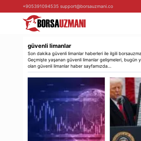
+905391094535
support@borsauzmani.co
güvenli limanlar
Son dakika
güvenli limanlar
haberleri ile ilgili
borsauzma
Geçmişte yaşanan
güvenli limanlar
gelişmeleri, bugün y
olan
güvenli limanlar
haber sayfamızda...