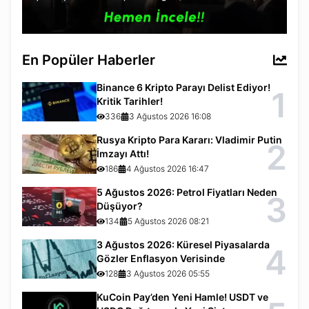
En Popüler Haberler
Binance 6 Kripto Parayı Delist Ediyor!
1
Kritik Tarihler!
336
3 Ağustos 2026 16:08
Rusya Kripto Para Kararı: Vladimir Putin
2
İmzayı Attı!
186
4 Ağustos 2026 16:47
5 Ağustos 2026: Petrol Fiyatları Neden
3
Düşüyor?
134
5 Ağustos 2026 08:21
3 Ağustos 2026: Küresel Piyasalarda
4
Gözler Enflasyon Verisinde
128
3 Ağustos 2026 05:55
KuCoin Pay’den Yeni Hamle! USDT ve