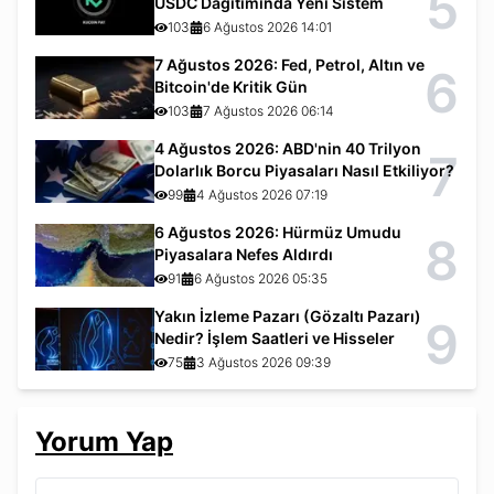
5
USDC Dağıtımında Yeni Sistem
103
6 Ağustos 2026 14:01
7 Ağustos 2026: Fed, Petrol, Altın ve
6
Bitcoin'de Kritik Gün
103
7 Ağustos 2026 06:14
4 Ağustos 2026: ABD'nin 40 Trilyon
7
Dolarlık Borcu Piyasaları Nasıl Etkiliyor?
99
4 Ağustos 2026 07:19
6 Ağustos 2026: Hürmüz Umudu
8
Piyasalara Nefes Aldırdı
91
6 Ağustos 2026 05:35
Yakın İzleme Pazarı (Gözaltı Pazarı)
9
Nedir? İşlem Saatleri ve Hisseler
75
3 Ağustos 2026 09:39
Yorum Yap