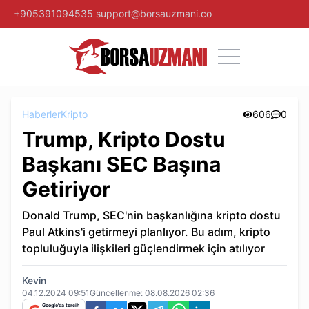
+905391094535
support@borsauzmani.co
Haberler
Kripto
606
0
Trump, Kripto Dostu
Başkanı SEC Başına
Getiriyor
Donald Trump, SEC'nin başkanlığına kripto dostu
Paul Atkins'i getirmeyi planlıyor. Bu adım, kripto
topluluğuyla ilişkileri güçlendirmek için atılıyor
Kevin
04.12.2024 09:51
Güncellenme:
08.08.2026 02:36
Google'da tercih