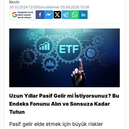
Kevin
30.10.2024 12:55
Güncellenme:
05.08.2026 15:38
Google'da tercih
edilen kaynak
olarak ekleyin
Uzun Yıllar Pasif Gelir mi İstiyorsunuz? Bu
Endeks Fonunu Alın ve Sonsuza Kadar
Tutun
Pasif gelir elde etmek için büyük riskler