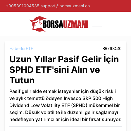
+905391094535
support@borsauzmani.co
Haberler
ETF
768
0
Uzun Yıllar Pasif Gelir İçin
SPHD ETF'sini Alın ve
Tutun
Pasif gelir elde etmek isteyenler için düşük riskli
ve aylık temettü ödeyen Invesco S&P 500 High
Dividend Low Volatility ETF (SPHD) mükemmel bir
seçim. Düşük volatilite ile düzenli gelir sağlamayı
hedefleyen yatırımcılar için ideal bir fırsat sunuyor.