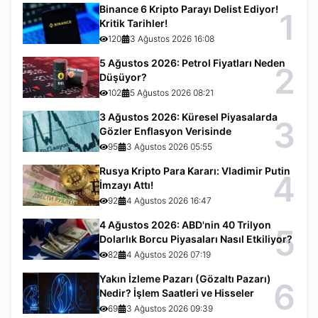
Binance 6 Kripto Parayı Delist Ediyor!
1
Kritik Tarihler!
120
3 Ağustos 2026 16:08
5 Ağustos 2026: Petrol Fiyatları Neden
2
Düşüyor?
102
5 Ağustos 2026 08:21
3 Ağustos 2026: Küresel Piyasalarda
3
Gözler Enflasyon Verisinde
95
3 Ağustos 2026 05:55
Rusya Kripto Para Kararı: Vladimir Putin
4
İmzayı Attı!
92
4 Ağustos 2026 16:47
4 Ağustos 2026: ABD'nin 40 Trilyon
5
Dolarlık Borcu Piyasaları Nasıl Etkiliyor?
82
4 Ağustos 2026 07:19
Yakın İzleme Pazarı (Gözaltı Pazarı)
6
Nedir? İşlem Saatleri ve Hisseler
69
3 Ağustos 2026 09:39