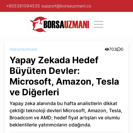
+905391094535
support@borsauzmani.co
Haberler
Analiz
703
0
Yapay Zekada Hedef
Büyüten Devler:
Microsoft, Amazon, Tesla
ve Diğerleri
Yapay zeka alanında bu hafta analistlerin dikkat
çektiği teknoloji devleri Microsoft, Amazon, Tesla,
Broadcom ve AMD; hedef fiyat artışları ve olumlu
beklentilerle yatırımcıların odağında.