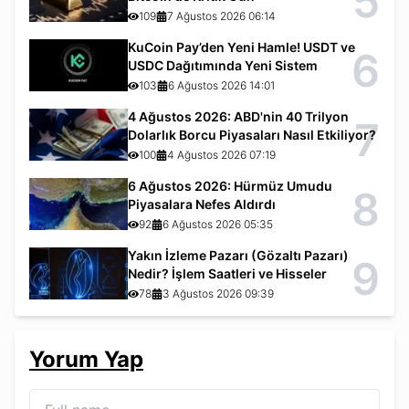
5
109
7 Ağustos 2026 06:14
KuCoin Pay’den Yeni Hamle! USDT ve
6
USDC Dağıtımında Yeni Sistem
103
6 Ağustos 2026 14:01
4 Ağustos 2026: ABD'nin 40 Trilyon
7
Dolarlık Borcu Piyasaları Nasıl Etkiliyor?
100
4 Ağustos 2026 07:19
6 Ağustos 2026: Hürmüz Umudu
8
Piyasalara Nefes Aldırdı
92
6 Ağustos 2026 05:35
Yakın İzleme Pazarı (Gözaltı Pazarı)
9
Nedir? İşlem Saatleri ve Hisseler
78
3 Ağustos 2026 09:39
Yorum Yap