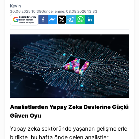
Kevin
30.06.2025 10:38
Güncellenme:
08.08.2026 13:33
Google'da tercih
edilen kaynak
olarak ekleyin
Analistlerden Yapay Zeka Devlerine Güçlü
Güven Oyu
Yapay zeka sektöründe yaşanan gelişmelerle
birlikte, bu hafta önde gelen analistler