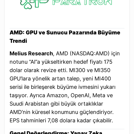
AMD: GPU ve Sunucu Pazarında Büyüme
Trendi
Melius Research
, AMD (NASDAQ:AMD) için
notunu “Al”a yükseltirken hedef fiyatı 175
dolar olarak revize etti. MI300 ve MI350
GPU’lara yönelik artan talep, yeni MI400
serisi ile birleşerek büyüme ivmesini yukarı
taşıyor. Ayrıca Amazon, OpenAI, Meta ve
Suudi Arabistan gibi büyük ortaklıklar
AMD’nin küresel konumunu güçlendiriyor.
EPS tahminleri 7,08 dolara kadar çıkabilir.
Genel Değerlendirme: Yapay Zeka