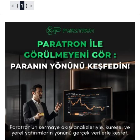
«
⟨
1
⟩
»