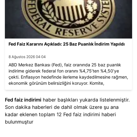
Fed Faiz Kararını Açıkladı: 25 Baz Puanlık İndirim Yapıldı
8 Ağustos 2026 04:04
ABD Merkez Bankası (Fed), faiz oranında 25 baz puanlık
indirime giderek federal fon oranını %4,75’ten %4,50’ye
çekti. Enflasyon hedefinde ilerleme kaydedilmesine rağmen,
ekonomik görünüm belirsizliğini koruyor. Komite,
gelecekteki politika adımlarını risklere göre
değerlendirecek.
Fed faiz indirimi
haber başlıkları yukarda listelenmiştir.
Son dakika haberleri de dahil olmak üzere şu ana
kadar eklenen toplam
12
Fed faiz indirimi
haberi
bulunmuştur