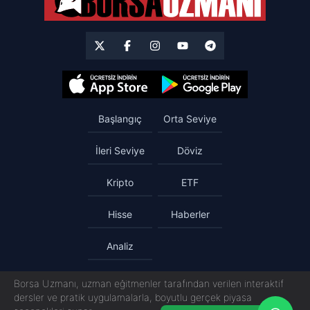
Başlangıç
Orta Seviye
İleri Seviye
Döviz
Kripto
ETF
Hisse
Haberler
Analiz
Borsa Uzmanı, uzman eğitmenler tarafından verilen interaktif
dersler ve pratik uygulamalarla, boyutlu gerçek piyasa