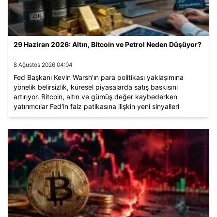
29 Haziran 2026: Altın, Bitcoin ve Petrol Neden Düşüyor?
8 Ağustos 2026 04:04
Fed Başkanı Kevin Warsh'ın para politikası yaklaşımına
yönelik belirsizlik, küresel piyasalarda satış baskısını
artırıyor. Bitcoin, altın ve gümüş değer kaybederken
yatırımcılar Fed'in faiz patikasına ilişkin yeni sinyalleri
bekliyor.