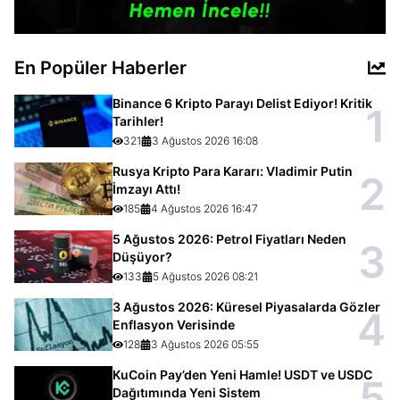
En Popüler Haberler
Binance 6 Kripto Parayı Delist Ediyor! Kritik
1
Tarihler!
321
3 Ağustos 2026 16:08
Rusya Kripto Para Kararı: Vladimir Putin
2
İmzayı Attı!
185
4 Ağustos 2026 16:47
5 Ağustos 2026: Petrol Fiyatları Neden
3
Düşüyor?
133
5 Ağustos 2026 08:21
3 Ağustos 2026: Küresel Piyasalarda Gözler
4
Enflasyon Verisinde
128
3 Ağustos 2026 05:55
KuCoin Pay’den Yeni Hamle! USDT ve USDC
5
Dağıtımında Yeni Sistem