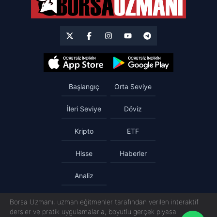
Başlangıç
Orta Seviye
İleri Seviye
Döviz
Kripto
ETF
Hisse
Haberler
Analiz
Borsa Uzmanı, uzman eğitmenler tarafından verilen interaktif
dersler ve pratik uygulamalarla, boyutlu gerçek piyasa