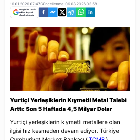
16.01.2026 07:47
Güncellenme:
06.08.2026 03:58
Google'da tercih
edilen kaynak
olarak ekleyin
Yurtiçi Yerleşiklerin Kıymetli Metal Talebi
Arttı: Son 5 Haftada 4,5 Milyar Dolar
Yurtiçi yerleşiklerin kıymetli metallere olan
ilgisi hız kesmeden devam ediyor. Türkiye
Cumhuriyet Merkez Bankası (
TCMB
)