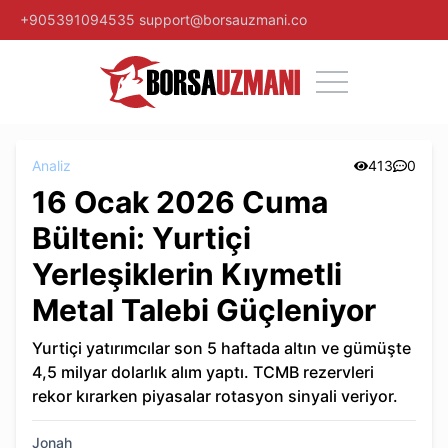
+905391094535
support@borsauzmani.co
Analiz
413
0
16 Ocak 2026 Cuma
Bülteni: Yurtiçi
Yerleşiklerin Kıymetli
Metal Talebi Güçleniyor
Yurtiçi yatırımcılar son 5 haftada altın ve gümüşte
4,5 milyar dolarlık alım yaptı. TCMB rezervleri
rekor kırarken piyasalar rotasyon sinyali veriyor.
Jonah