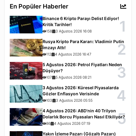
En Popüler Haberler
Binance 6 Kripto Parayı Delist Ediyor!
1
Kritik Tarihler!
158
3 Ağustos 2026 16:08
Rusya Kripto Para Kararı: Vladimir Putin
2
İmzayı Attı!
112
4 Ağustos 2026 16:47
5 Ağustos 2026: Petrol Fiyatları Neden
3
Düşüyor?
107
5 Ağustos 2026 08:21
3 Ağustos 2026: Küresel Piyasalarda
4
Gözler Enflasyon Verisinde
103
3 Ağustos 2026 05:55
4 Ağustos 2026: ABD'nin 40 Trilyon
5
Dolarlık Borcu Piyasaları Nasıl Etkiliyor?
86
4 Ağustos 2026 07:19
Yakın İzleme Pazarı (Gözaltı Pazarı)