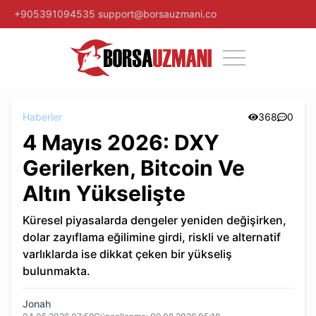
+905391094535
support@borsauzmani.co
Haberler
368
0
4 Mayıs 2026: DXY
Gerilerken, Bitcoin Ve
Altın Yükselişte
Küresel piyasalarda dengeler yeniden değişirken,
dolar zayıflama eğilimine girdi, riskli ve alternatif
varlıklarda ise dikkat çeken bir yükseliş
bulunmakta.
Jonah