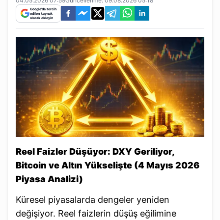
04.05.2026 07:59
Güncellenme:
09.08.2026 05:18
Google'da tercih
edilen kaynak
olarak ekleyin
Reel Faizler Düşüyor: DXY Geriliyor,
Bitcoin ve Altın Yükselişte (4 Mayıs 2026
Piyasa Analizi)
Küresel piyasalarda dengeler yeniden
değişiyor. Reel faizlerin düşüş eğilimine