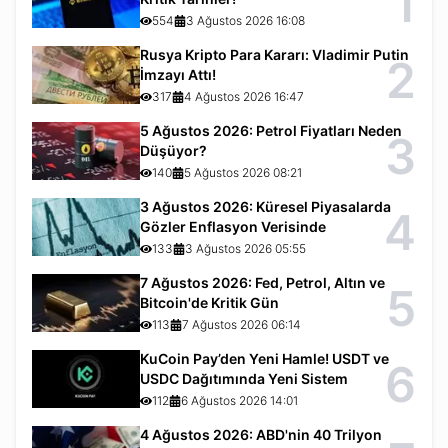
1
554
3 Ağustos 2026 16:08
Rusya Kripto Para Kararı: Vladimir Putin
2
İmzayı Attı!
317
4 Ağustos 2026 16:47
5 Ağustos 2026: Petrol Fiyatları Neden
3
Düşüyor?
140
5 Ağustos 2026 08:21
3 Ağustos 2026: Küresel Piyasalarda
4
Gözler Enflasyon Verisinde
133
3 Ağustos 2026 05:55
7 Ağustos 2026: Fed, Petrol, Altın ve
5
Bitcoin'de Kritik Gün
113
7 Ağustos 2026 06:14
KuCoin Pay’den Yeni Hamle! USDT ve
6
USDC Dağıtımında Yeni Sistem
112
6 Ağustos 2026 14:01
4 Ağustos 2026: ABD'nin 40 Trilyon